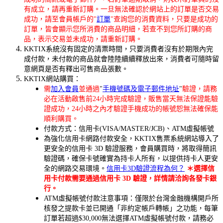
有成立，請再重新訂購。一旦無法確認於網站上的訂單是否交易
成功，請至會員帳戶的"
訂單
"查詢您的消費資料，只要是成功的
訂單，皆會顯示您所消費的商品明細，若查不到您所訂購的商
品，表示交易並未成功，請重新訂購。
KKTIX系統沒有固定的清票時間，只要消費者沒有於期限內完
成付款，未付款的商品就會陸陸續續釋放出來，消費者可隨時留
意網頁是否有釋出可售商品張數。
KKTIX網站購買：
需
加入會員
並通過
"
手機號碼及電子郵件地址
"
驗證，請務
必在活動啟售前24小時完成驗證，販售當天無法保證能驗
證成功，24小時之內才驗證手機成功的帳號恕無法確保能
順利購買。
付款方式：信用卡(VISA/MASTER/JCB)、ATM虛擬帳號
為強化信用卡網路付款安全，KKTIX售票系統網站導入了
更安全的信用卡 3D 驗證服務，會員購買時，將取得簡訊
驗證碼，確保卡號確實為持卡人所有，以提供持卡人更安
全的網路交易環境。
信用卡3D驗證流程為何？
＊選擇信
用卡付款需要通過信用卡 3D 驗證，詳情請洽詢各發卡銀
行。
ATM虛擬帳號付款注意事項：僅限於台灣金融機構開戶所
核發之提款卡並已開通「非約定帳戶轉帳」之功能，每筆
訂單若超過$30,000無法選擇ATM虛擬帳號付款，請務必