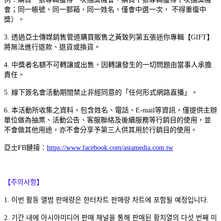
會；同一帳號、同一郵箱、同一姓名，僅會中選一次， 不得重復中
獎）。
3. 透過亞士傳媒銷售管道購買販售之黃致列第五張迷你專輯【GIFT】
將無法進行退款、退貨或換貨。
4. 中獎者名額不可轉讓或出售，因轉讓發生的一切問題由當事人承擔
責任。
5. 線下簽名會活動期間禁止非經同意的「任何形式網路直播」。
6. 本活動所收集之資料，包含姓名、電話、E-mail等資訊，僅提供主辦
單位做為抽票、活動公告、客服聯絡及後續服務等行銷目的使用，並
不會做其他用途，亦不會分享予第三人供其用於行銷目的使用。
亞士FB鏈接：
https://www.facebook.com/asiamedia.com.tw
【주의사항】
1. 이번 활동 앨범 판매량은 한터차트 판매량 차트에 포함될 예정입니다.
2. 기간 내에 아시아미디어 판매 채널을 통해 판매된 황치열의 다섯 번째 미