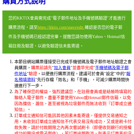
購買方式說明
您的KKTIX會員需完成"電子郵件地址及手機號碼驗證"才能進行
購票流程，請至
https://kktix.com/users/edit
確認是否您的電子郵
件及手機號碼已經認證完畢。提醒您請勿使用Yahoo、Hotmail信
箱註冊及驗證，以避免驗證信未能寄達。
本節目網站購票僅接受已完成手機號碼及電子郵件地址驗證之會
員購買，
購票前請先
"
加入會員
"
並盡早完成
"
手機號碼及電子郵
件地址
"
驗證
，以便進行購票流程，建議可於會員"設定"中的"
報
名預填資料
"先行存檔「姓名」和「手機」，可減少購票時間快
速進行下一步。
為了確保您的權益，強烈建議您，在註冊會員或是結帳時填寫的
聯絡人電子郵件，盡量不要使用Yahoo或Hotmail郵件信箱，以免
因為擋信、漏信，甚至被視為垃圾郵件而無法收到『訂單成立通
知信』。
訂單成立通知信可能因其他因素未能寄達，僅提供交易通知之
用，未收到訂單成立通知信不代表交易沒有成功，又或是刷卡付
款失敗，請於付款期限之內再次嘗試刷卡（即便收到銀行的授權
成功的簡訊或電子郵件），若訂單逾期取消，則表示訂單真的沒