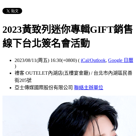
2023黃致列迷你專輯GIFT銷售
線下台北簽名會活動
2023/08/11(周五) 16:30(+0800)
(
iCal/Outlook
,
Google 日曆
)
禮客 OUTELET內湖店(五樓宴會廳) / 台北市內湖區民善
街205號
亞士傳媒國際股份有限公司
聯絡主辦單位