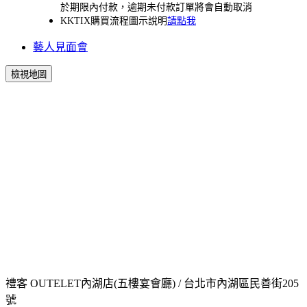
於期限內付款，逾期未付款訂單將會自動取消
KKTIX購買流程圖示說明
請點我
藝人見面會
檢視地圖
禮客 OUTELET內湖店(五樓宴會廳) / 台北市內湖區民善街205
號