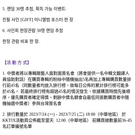
5. 랜덤 30명 추첨, 획득 가능 이벤트:
친필 사인 [GIFT] 미니앨범 포스터 한 장
6. 사인회 현장관람 50명 랜덤 추첨
한정 관람 비표 한 장.
【活 動 方 式】
1. 中獎者將以專輯跟藝人面對面簽名會（將會提供一名中韓文翻譯人
員協助對話）在購買專輯的粉絲中隨機抽出5名再加上專輯購買數量排
行前45名（同數量者均放入排行榜，故每日公佈的累計排行榜可能多
於45名。 若最終排行榜有超過45名的情況發生，依據購買時間先後順
序，優先購買者確定得獎，剩餘中獎名額會自最低同張數購買者中隨
機抽選中獎者）參與台灣簽名會
2. 排行數量於 2023/7/24 (一) - 2023/7/25 (二) 18:00（中華地區） 於
KKTIX活動頁公佈截至當天 12:00（中華地區） 前購買總數量前36-45
名訂單編號名單