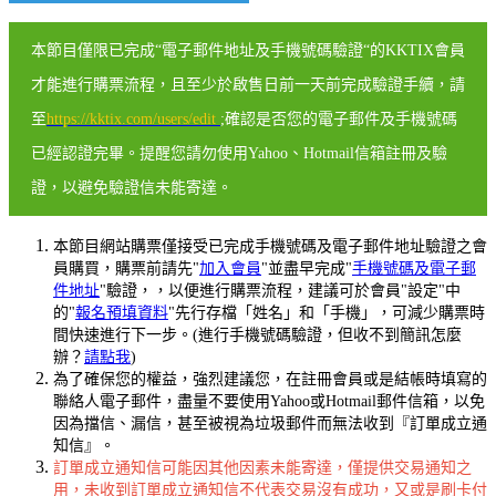
本節目僅限已完成“電子郵件地址及手機號碼驗證“的KKTIX會員
才能進行購票流程，且至少於啟售日前一天前完成驗證手續，請
至
https://kktix.com/users/edit
;確認是否您的電子郵件及手機號碼
已經認證完畢。提醒您請勿使用Yahoo、Hotmail信箱註冊及驗
證，以避免驗證信未能寄達。
本節目網站購票僅接受已完成手機號碼及電子郵件地址驗證之會
員購買，購票前請先"
加入會員
"並盡早完成"
手機號碼及電子郵
件地址
"驗證，，以便進行購票流程，建議可於會員"設定"中
的"
報名預填資料
"先行存檔「姓名」和「手機」，可減少購票時
間快速進行下一步。(進行手機號碼驗證，但收不到簡訊怎麼
辦？
請點我
)
為了確保您的權益，強烈建議您，在註冊會員或是結帳時填寫的
聯絡人電子郵件，盡量不要使用Yahoo或Hotmail郵件信箱，以免
因為擋信、漏信，甚至被視為垃圾郵件而無法收到『訂單成立通
知信』。
訂單成立通知信可能因其他因素未能寄達，僅提供交易通知之
用，未收到訂單成立通知信不代表交易沒有成功，又或是刷卡付