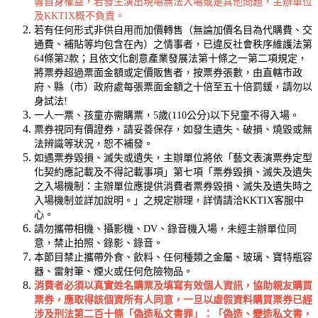
響自身權益，若發生演出現場無法入場或是其他問題，主辦單位
及KKTIX概不負責。
若有任何形式非供自用而加價轉售（無論加價名目為代購費、交
通費、補貼等均包含在內）之情事者，已違反社會秩序維護法第
64條第2款；且依文化創意產業發展法第十條之一第二項規定，
將票券超過票面金額或定價販售者，按票券張數，由直轄市政
府、縣（市）政府處每張票面金額之十倍至五十倍罰鍰，請勿以
身試法!
一人一票、孩童亦需購票，5歲(110公分)以下兒童不得入場。
票券視同有價證券，請妥善保存，如發生遺失、破損、燒毀或無
法辨識等狀況，恕不補發。
如遇票券毀損、滅失或遺失，主辦單位將依「藝文表演票券定型
化契約應記載及不得記載事項」第七項「票券毀損、滅失及遺失
之入場機制：主辦單位應提供消費者票券毀損、滅失及遺失時之
入場機制並詳加說明。」之規定辦理，詳情請洽KKTIX客服中
心。
請勿攜帶相機、攝影機、DV、錄音機入場，未經主辦單位同
意，禁止拍照、錄影、錄音。
本節目禁止攜帶外食、飲料、任何種類之金屬、玻璃、寶特瓶容
器、雷射筆、煙火或任何危險物品。
消費者必須以真實姓名購票及填寫有效個人資訊，協助親友購買
票券，應取得該個資所有人同意，一旦以虛假資料購買票券已經
涉及刑法第二百十條「偽造私文書罪」：「偽造、變造私文書，