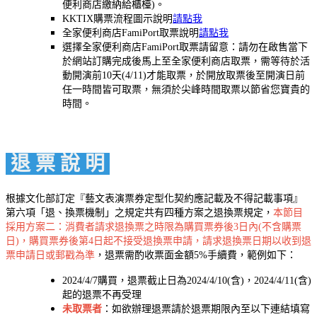
便利商店繳納給櫃檯)。
KKTIX購票流程圖示說明
請點我
全家便利商店FamiPort取票說明
請點我
選擇全家便利商店FamiPort取票請留意：請勿在啟售當下
於網站訂購完成後馬上至全家便利商店取票，需等待於活
動開演前10天(4/11)才能取票，於開放取票後至開演日前
任一時間皆可取票，無須於尖峰時間取票以節省您寶貴的
時間。
退 票 說 明
根據文化部訂定『藝文表演票券定型化契約應記載及不得記載事項』
第六項「退、換票機制」之規定共有四種方案之退換票規定，
本節目
採用方案二：消費者請求退換票之時限為購買票券後3日內(不含購票
日)，購買票券後第4日起不接受退換票申請，請求退換票日期以收到退
票申請日或郵戳為準
，退票需酌收票面金額5%手續費，範例如下：
2024/4/7購買，退票截止日為2024/4/10(含)，2024/4/11(含)
起的退票不再受理
未取票者
：如欲辦理退票請於退票期限內至以下連結填寫