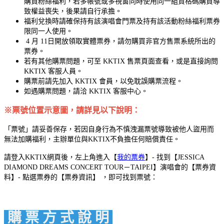
購買粉絲福利，若多帳號或多視窗同時使用同一組資格碼購買導
致權益喪失，後果請自行承擔。
福利兌換時請確保持有該演唱會門票及持有該活動粉絲福利票券
限同一人使用。
4 月 11日開放領取實體票券，請勿購買非官方售票系統所出的
票券。
若有其他購票問題，可至 KKTIX 售票頁面查看，或是直接詢問
KKTIX 客服人員。
購票前請先加入 KKTIX 會員，以免耽誤購票流程。
如遇購票問題，請洽 KKTIX 客服中心。
※票號位置示意圖，請詳見以下說明：
「票號」請妥善保存，若因自身行為不慎洩漏票號導致被他人盜用而
無法加購福利，主辦單位與KKTIX不負擔任何賠償責任。
請登入KKTIX網頁後，左上角進入【
我的票券
】- 找到【JESSICA
DIAMOND DREAMS CONCERT TOUR－TAIPEI】演唱會的【票券資
料】- 點選票券的【票券資訊】 ，即可找到票號：
購 票 方 式 說 明