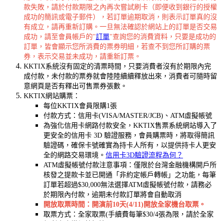
款失敗，請於付款期限之內再次嘗試刷卡（即便收到銀行的授權
成功的簡訊或電子郵件），若訂單逾期取消，則表示訂單真的沒
有成立，請再重新訂購。一旦無法確認於網站上的訂單是否交易
成功，請至會員帳戶的"
訂單
"查詢您的消費資料，只要是成功的
訂單，皆會顯示您所消費的票券明細，若查不到您所訂購的票
券，表示交易並未成功，請重新訂票。
KKTIX系統沒有固定的清票時間，只要消費者沒有於期限內完
成付款，未付款的票券就會陸陸續續釋放出來，消費者可隨時留
意網頁是否有釋出可售票券張數。
KKTIX網站購票：
每位KKTIX會員限購1張
付款方式：信用卡(VISA/MASTER/JCB)、ATM虛擬帳號
為強化信用卡網路付款安全，KKTIX售票系統網站導入了
更安全的信用卡 3D 驗證服務，會員購票時，將取得簡訊
驗證碼，確保卡號確實為持卡人所有，以提供持卡人更安
全的網路交易環境。
信用卡3D驗證流程為何？
ATM虛擬帳號付款注意事項：僅限於台灣金融機構開戶所
核發之提款卡並已開通「非約定帳戶轉帳」之功能，每筆
訂單若超過$30,000無法選擇ATM虛擬帳號付款，請務必
於期限內付款，逾期未付款訂單將會自動取消
開放取票時間：開演前10天(4/11)開放全家機台取票。
取票方式：全家取票(手續費每筆$30/4張為限，請於全家