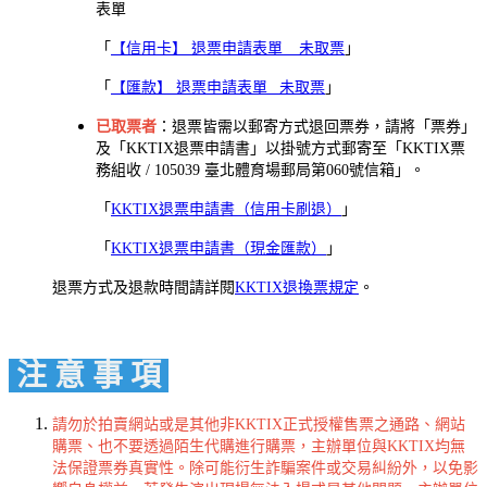
表單
「
【信用卡】 退票申請表單 _ 未取票
」
「
【匯款】 退票申請表單_ 未取票
」
已取票者
：退票皆需以郵寄方式退回票券，請將「票券」
及「KKTIX退票申請書」以掛號方式郵寄至「KKTIX票
務組收 / 105039 臺北體育場郵局第060號信箱」。
「
KKTIX退票申請書（信用卡刷退）
」
「
KKTIX退票申請書（現金匯款）
」
退票方式及退款時間請詳閱
KKTIX退換票規定
。
注 意 事 項
請勿於拍賣網站或是其他非KKTIX正式授權售票之通路、網站
購票、也不要透過陌生代購進行購票，主辦單位與KKTIX均無
法保證票券真實性。除可能衍生詐騙案件或交易糾紛外，以免影