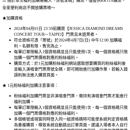
⚠️ 由於本次福利加購需輸入「票號全碼」購票，僅提供KKTIX購票，
全家便利商店不開放購票唷～
★加購資格
2024年04月01日 23:59前購買【JESSICA DIAMOND DREAMS
CONCERT TOUR－TAIPEI】門票且未退票者。
符合資格可憑「票號」於2024年4月7日(日) 中午12:00 加購福
利。名額有限，售完為止。
每筆訂單限輸入1個資格碼並且只能使用1次，每一個資格碼只限
加購一個門票價格對應的粉絲福利。
購買方式：於1元加購粉絲福利網站選取想要購買的粉絲福利後
並輸入演唱會門票票號全碼，即可開始進行加購作業，若輸入錯
誤則無法進入購買頁面。
★ 1元粉絲福利加購注意事項：
粉絲福利加購門票並非演唱會門票，需持有演唱會門票才能進行
福利加購。
每筆訂單限輸入1個資格碼並且只能使用1次，每一個資格碼只限
加購一個門票價格對應的粉絲福利。
多個帳號或視窗同時登入同一組資格碼時可能使系統判定資格碼
為重複購買，導致系統自動跳出訂單頁面。建議入場者本人自行